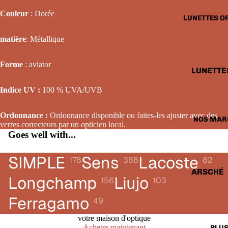
LUNETTE
Couleur
: Dorée
LUNETTES O
SOLAIRE
FEMME
matière
: Métallique
LUNETTE
Forme
:
aviator
SOLAIRE
LUNETTE
ENFANTS
OPTIQUE
Indice UV :
100 % UVA/UVB
HOMME
LUNETTE
Ordonnance :
Ordonnance disponible ou faites-les ajuster avec des
NOS MAR
verres correcteurs par un opticien local.
OPTIQUE
Goes well with...
FEMME
LUNETTE
SIMPLE
Sens
Lacoste
178
368
82
OPTIQUE
ARSCHÉ
Longchamp
Liujo
156
103
ENFANTS
BALENCI
Ferragamo
49
CARTIER
votre maison d'optique
CALVIN 
Acheter maintenant
PLU