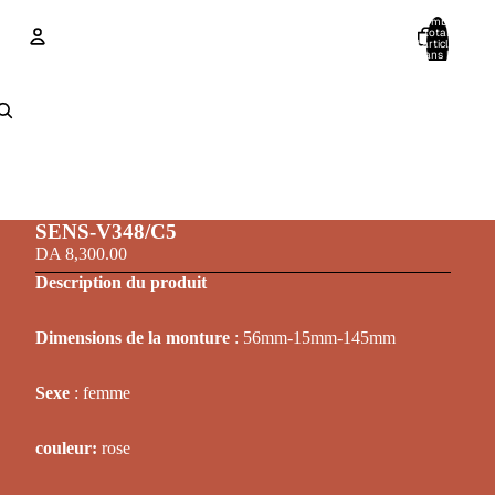
Nombre
total
d’articles
dans le
panier: 0
Compte
Autres options de connexion
Commandes
Profil
SENS-V348/C5
DA 8,300.00
Description du produit
Dimensions de la monture
: 56mm-15mm-145mm
Sexe
: femme
couleur
:
rose