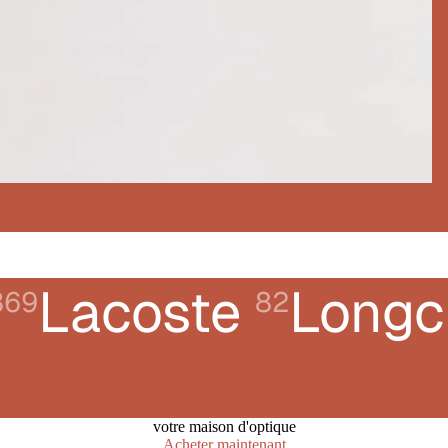
Lacoste
Long
369
82
votre maison d'optique
Acheter maintenant