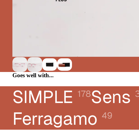
CHLOÉ
DIOR
DONNA KARAN
E-LEIGHT
FERRAGAMO
FRED
GUCCI
Goes well with...
KARL LAGERFELD JEANS
LACOSTE
SIMPLE
Sens
178
LANVIN
LIUJO
Ferragamo
49
LONGCHAMP
MONTBLANC