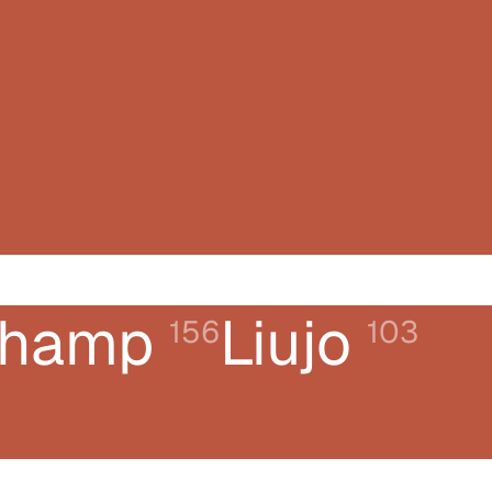
champ
Liujo
156
103