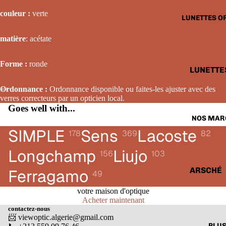
LUNETTE
couleur :
verte
LUNETTES O
SOLAIRE
FEMME
matière
: acétate
LUNETTE
Forme :
ronde
SOLAIRE
LUNETTE
ENFANTS
OPTIQUE
Ordonnance :
Ordonnance disponible ou faites-les ajuster avec des
HOMME
verres correcteurs par un opticien local.
Goes well with...
LUNETTE
NOS MAR
OPTIQUE
SIMPLE
Sens
Lacoste
178
369
82
FEMME
Longchamp
Liujo
156
103
LUNETTE
OPTIQUE
ARSCHÉ
Ferragamo
49
ENFANTS
BALENCI
votre maison d'optique
Acheter maintenant
CARTIER
contactez-nous
📨 viewoptic.algerie@gmail.com
CALVIN 
PLU