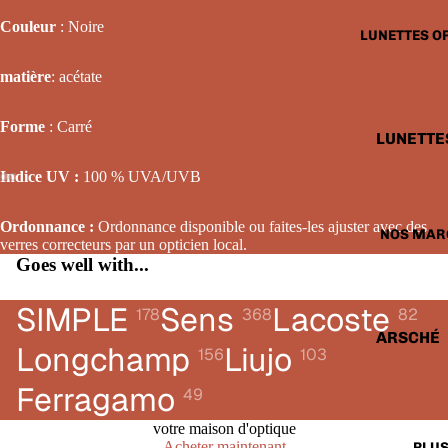
LUNETTE
Couleur
: Noire
LUNETTES O
SOLAIRE
FEMME
matière
: acétate
LUNETTE
Forme
: Carré
SOLAIRE
LUNETTE
ENFANTS
OPTIQUE
Indice UV :
100 % UVA/UVB
HOMME
LUNETTE
Ordonnance :
Ordonnance disponible ou faites-les ajuster avec des
NOS MAR
verres correcteurs par un opticien local.
OPTIQUE
Goes well with...
FEMME
LUNETTE
SIMPLE
Sens
Lacoste
178
368
82
OPTIQUE
ARSCHÉ
Longchamp
Liujo
156
103
ENFANTS
BALENCI
Ferragamo
49
CARTIER
votre maison d'optique
CALVIN 
Acheter maintenant
PLU