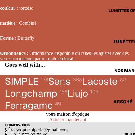
LUNETTE
couleur :
tortoise
LUNETTES O
SOLAIRE
FEMME
matière
: Combiné
LUNETTE
Forme :
Butterfly
SOLAIRE
LUNETTE
ENFANTS
OPTIQUE
Ordonnance :
Ordonnance disponible ou faites-les ajuster avec des
HOMME
verres correcteurs par un opticien local.
Goes well with...
LUNETTE
NOS MAR
OPTIQUE
SIMPLE
Sens
Lacoste
178
368
82
FEMME
Longchamp
Liujo
156
103
LUNETTE
OPTIQUE
ARSCHÉ
Ferragamo
49
ENFANTS
BALENCI
votre maison d'optique
Acheter maintenant
CARTIER
contactez-nous
📨 viewoptic.algerie@gmail.com
CALVIN 
PLU