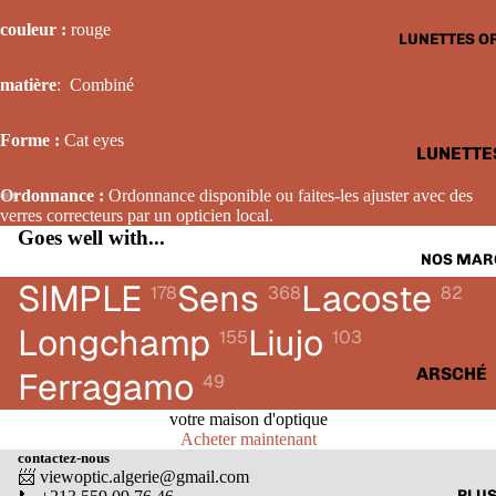
LUNETTE
couleur :
rouge
LUNETTES O
SOLAIRE
FEMME
matière
: Combiné
LUNETTE
Forme :
C
a
t eyes
SOLAIRE
LUNETTE
ENFANTS
OPTIQUE
Ordonnance :
Ordonnance disponible ou faites-les ajuster avec des
HOMME
verres correcteurs par un opticien local.
Goes well with...
LUNETTE
NOS MAR
OPTIQUE
SIMPLE
Sens
Lacoste
178
368
82
FEMME
Longchamp
Liujo
155
103
LUNETTE
OPTIQUE
ARSCHÉ
Ferragamo
49
ENFANTS
BALENCI
votre maison d'optique
Acheter maintenant
CARTIER
contactez-nous
📨 viewoptic.algerie@gmail.com
CALVIN 
PLU