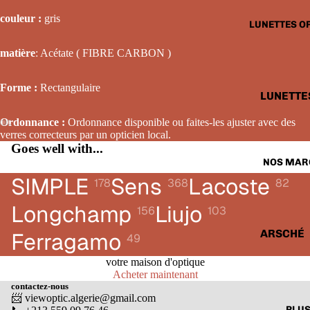
LUNETTE
couleur :
gris
LUNETTES O
SOLAIRE
FEMME
matière
: Acétate ( FIBRE CARBON )
LUNETTE
Forme :
Rectangulaire
SOLAIRE
LUNETTE
ENFANTS
OPTIQUE
Ordonnance :
Ordonnance disponible ou faites-les ajuster avec des
HOMME
verres correcteurs par un opticien local.
Goes well with...
LUNETTE
NOS MAR
OPTIQUE
SIMPLE
Sens
Lacoste
178
368
82
FEMME
Longchamp
Liujo
156
103
LUNETTE
OPTIQUE
ARSCHÉ
Ferragamo
49
ENFANTS
BALENCI
votre maison d'optique
Acheter maintenant
CARTIER
contactez-nous
📨 viewoptic.algerie@gmail.com
CALVIN 
PLU