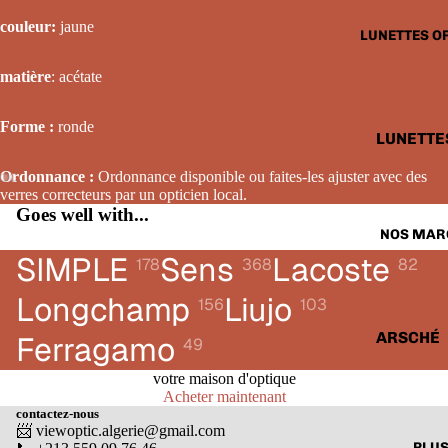
LUNETTE
couleur
:
jaune
LUNETTES O
SOLAIRE
FEMME
matière
: acétate
LUNETTE
Forme :
ronde
SOLAIRE
LUNETTE
ENFANTS
OPTIQUE
Ordonnance :
Ordonnance disponible ou faites-les ajuster avec des
HOMME
verres correcteurs par un opticien local.
Goes well with...
LUNETTE
NOS MAR
OPTIQUE
SIMPLE
Sens
Lacoste
178
368
82
FEMME
Longchamp
Liujo
156
103
LUNETTE
OPTIQUE
ARSCHÉ
Ferragamo
49
ENFANTS
BALENCI
votre maison d'optique
Acheter maintenant
CARTIER
contactez-nous
📨 viewoptic.algerie@gmail.com
CALVIN 
PLU