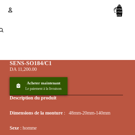
Nombre
total
d’articles
dans le
panier: 0
Compte
Autres options de connexion
Commandes
Profil
SENS-SO184/C1
DA 11,200.00
Acheter maintenant
Le paiement à la livraison
Description du produit
Dimensions de la monture
: 48mm-20mm-140mm
Sexe
: homme