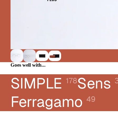
CHLOÉ
DIOR
DONNA KARAN
E-LEIGHT
FERRAGAMO
FRED
GUCCI
Goes well with...
KARL LAGERFELD JEANS
LACOSTE
SIMPLE
Sens
178
LANVIN
LIUJO
Ferragamo
49
LONGCHAMP
MONTBLANC