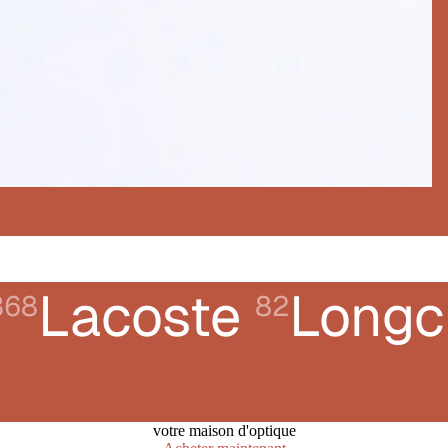
Lacoste
Long
368
82
votre maison d'optique