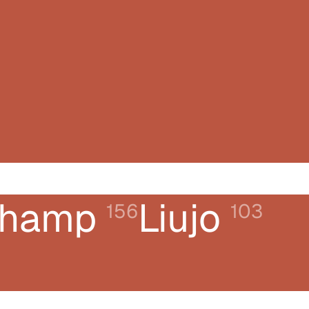
champ
Liujo
156
103