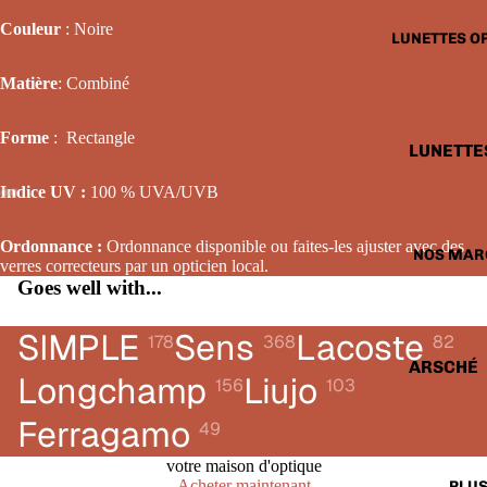
LUNETTE
Couleur
: Noire
LUNETTES O
SOLAIRE
FEMME
Matière
: Combiné
LUNETTE
Forme
:
Rectangle
SOLAIRE
LUNETTE
ENFANTS
OPTIQUE
Indice UV :
100 % UVA/UVB
HOMME
LUNETTE
Ordonnance :
Ordonnance disponible ou faites-les ajuster avec des
NOS MAR
verres correcteurs par un opticien local.
OPTIQUE
Goes well with...
FEMME
LUNETTE
SIMPLE
Sens
Lacoste
178
368
82
OPTIQUE
ARSCHÉ
Longchamp
Liujo
156
103
ENFANTS
BALENCI
Ferragamo
49
CARTIER
votre maison d'optique
CALVIN 
Acheter maintenant
PLU