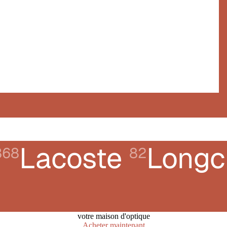
Lacoste
Long
368
82
votre maison d'optique
Acheter maintenant