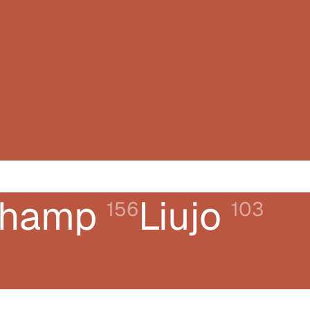
champ
Liujo
156
103