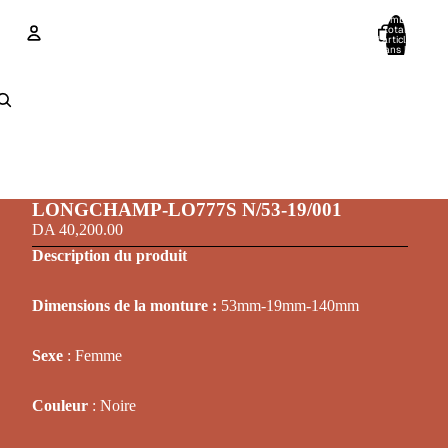
Nombre
total
d’articles
dans le
panier: 0
Compte
Autres options de connexion
Commandes
Profil
LONGCHAMP-LO777S N/53-19/001
DA 40,200.00
Description du produit
Dimensions de la monture :
53mm-19mm-140mm
Sexe
: Femme
Couleur
: Noire