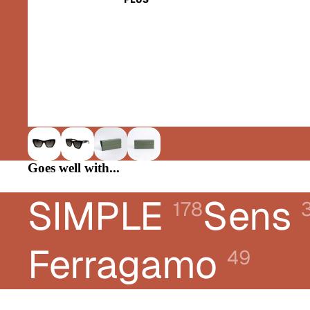
CHLOÉ
DIOR
DONNA KARAN
E-LEIGHT
FERRAGAMO
FRED
GUCCI
Goes well with...
KARL LAGERFELD JEANS
LACOSTE
SIMPLE
Sens
178
LANVIN
LIUJO
Ferragamo
49
LONGCHAMP
MONTBLANC