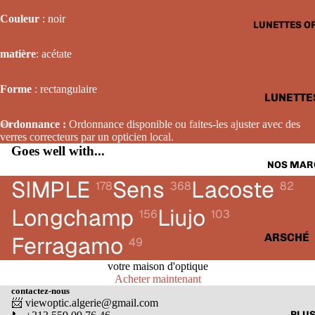
LUNETTE
Couleur
: noir
LUNETTES O
SOLAIRE
FEMME
matière
: acétate
LUNETTE
Forme
: rectangulaire
SOLAIRE
LUNETTE
ENFANTS
OPTIQUE
Ordonnance :
Ordonnance disponible ou faites-les ajuster avec des
HOMME
verres correcteurs par un opticien local.
Goes well with...
LUNETTE
NOS MAR
OPTIQUE
SIMPLE
Sens
Lacoste
178
368
82
FEMME
Longchamp
Liujo
156
103
LUNETTE
OPTIQUE
ARSCHÉ
Ferragamo
49
ENFANTS
BALENCI
votre maison d'optique
Acheter maintenant
CARTIER
contactez-nous
📨 viewoptic.algerie@gmail.com
CALVIN 
PLU