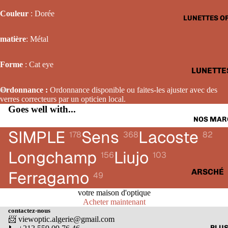
LUNETTE
Couleur
: Dorée
LUNETTES O
SOLAIRE
FEMME
matière
: Métal
LUNETTE
Forme
: Cat eye
SOLAIRE
LUNETTE
ENFANTS
OPTIQUE
Ordonnance :
Ordonnance disponible ou faites-les ajuster avec des
HOMME
verres correcteurs par un opticien local.
Goes well with...
LUNETTE
NOS MAR
OPTIQUE
SIMPLE
Sens
Lacoste
178
368
82
FEMME
Longchamp
Liujo
156
103
LUNETTE
OPTIQUE
ARSCHÉ
Ferragamo
49
ENFANTS
BALENCI
votre maison d'optique
Acheter maintenant
CARTIER
contactez-nous
📨 viewoptic.algerie@gmail.com
CALVIN 
PLU