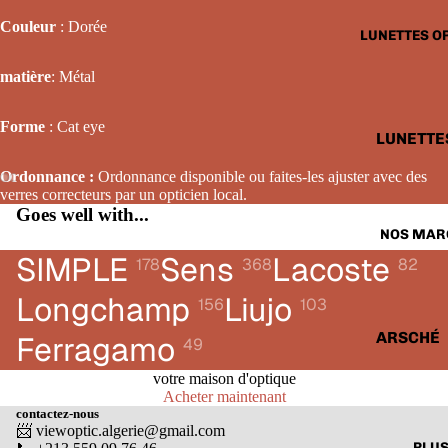
LUNETTE
Couleur
: Dorée
LUNETTES O
SOLAIRE
FEMME
matière
: Métal
LUNETTE
Forme
: Cat eye
SOLAIRE
LUNETTE
ENFANTS
OPTIQUE
Ordonnance :
Ordonnance disponible ou faites-les ajuster avec des
HOMME
verres correcteurs par un opticien local.
Goes well with...
LUNETTE
NOS MAR
OPTIQUE
SIMPLE
Sens
Lacoste
178
368
82
FEMME
Longchamp
Liujo
156
103
LUNETTE
OPTIQUE
ARSCHÉ
Ferragamo
49
ENFANTS
BALENCI
votre maison d'optique
Acheter maintenant
CARTIER
contactez-nous
📨 viewoptic.algerie@gmail.com
CALVIN 
PLU