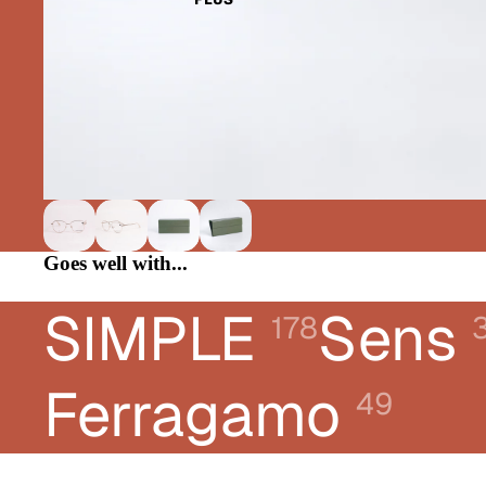
CHLOÉ
DIOR
DONNA KARAN
E-LEIGHT
FERRAGAMO
FRED
GUCCI
Goes well with...
KARL LAGERFELD JEANS
LACOSTE
SIMPLE
Sens
178
LANVIN
LIUJO
Ferragamo
49
LONGCHAMP
MONTBLANC