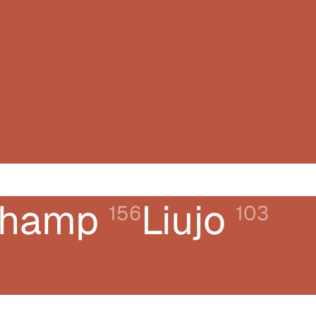
champ
Liujo
156
103