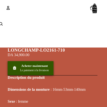
Nombre
total
d’articles
dans le
panier: 0
Compte
Autres options de connexion
Commandes
Profil
LONGCHAMP-LO2161-710
DA 34,900.00
Acheter maintenant
Le paiement à la livraison
Description du produit
Dimensions de la monture
: 16mm-53mm-140mm
Sexe
: femme