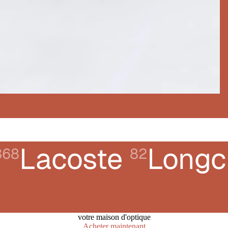
Lacoste
Long
368
82
votre maison d'optique
Acheter maintenant