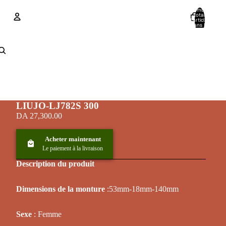
Nombre
total
d’articles
dans le
panier: 0
Compte
Autres options de connexion
Commandes
Profil
LIUJO-LJ782S 300
DA 27,300.00
Acheter maintenant
Le paiement à la livraison
Description du produit
Dimensions de la monture
:53mm-18mm-140mm
Sexe
: Femme