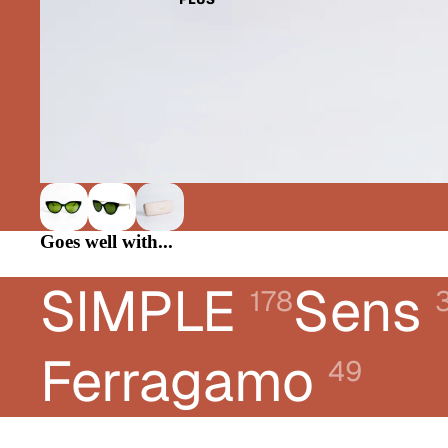
CHLOÉ
DIOR
DONNA KARAN
E-LEIGHT
FERRAGAMO
FRED
GUCCI
Goes well with...
KARL LAGERFELD JEANS
SIMPLE
Sens
LACOSTE
178
LANVIN
LIUJO
Ferragamo
49
LONGCHAMP
MONTBLANC