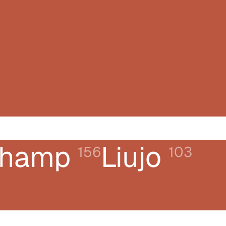
champ
Liujo
156
103