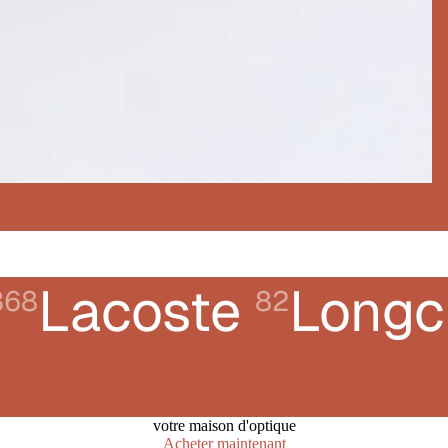
Lacoste
Long
368
82
votre maison d'optique
Acheter maintenant