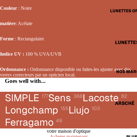
LUNETTE
Couleur
: Noire
LUNETTES O
SOLAIRE
FEMME
matière
: A
cétate
LUNETTE
Forme
: Rectangulaire
SOLAIRE
LUNETTE
ENFANTS
OPTIQUE
Indice UV :
100 % UVA/UVB
HOMME
LUNETTE
Ordonnance :
Ordonnance disponible ou faites-les ajuster avec des
NOS MAR
verres correcteurs par un opticien local.
OPTIQUE
Goes well with...
FEMME
LUNETTE
SIMPLE
Sens
Lacoste
177
368
82
OPTIQUE
ARSCHÉ
Longchamp
Liujo
155
103
ENFANTS
BALENCI
Ferragamo
49
CARTIER
votre maison d'optique
CALVIN 
Acheter maintenant
PLU