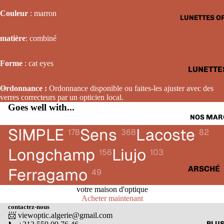
LUNETTE
Couleur
: marron
LUNETTES O
SOLAIRE
FEMME
matière
: combiné
LUNETTE
Forme
:
cat eyes
SOLAIRE
LUNETTE
ENFANTS
OPTIQUE
Ordonnance :
Ordonnance disponible ou faites-les ajuster avec des
HOMME
verres correcteurs par un opticien local.
Goes well with...
LUNETTE
NOS MAR
OPTIQUE
SIMPLE
Sens
Lacoste
178
368
82
FEMME
Longchamp
Liujo
156
103
LUNETTE
OPTIQUE
ARSCHÉ
Ferragamo
49
ENFANTS
BALENCI
votre maison d'optique
Acheter maintenant
CARTIER
contactez-nous
📨 viewoptic.algerie@gmail.com
CALVIN 
PLU