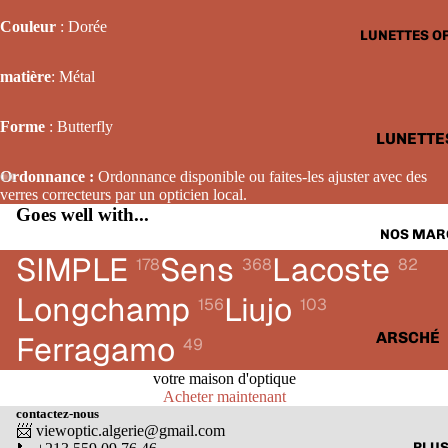
LUNETTE
Couleur
: Dorée
LUNETTES O
SOLAIRE
FEMME
matière
: Métal
LUNETTE
Forme
: Butterfly
SOLAIRE
LUNETTE
ENFANTS
OPTIQUE
Ordonnance :
Ordonnance disponible ou faites-les ajuster avec des
HOMME
verres correcteurs par un opticien local.
Goes well with...
LUNETTE
NOS MAR
OPTIQUE
SIMPLE
Sens
Lacoste
178
368
82
FEMME
Longchamp
Liujo
156
103
LUNETTE
OPTIQUE
ARSCHÉ
Ferragamo
49
ENFANTS
BALENCI
votre maison d'optique
Acheter maintenant
CARTIER
contactez-nous
📨 viewoptic.algerie@gmail.com
CALVIN 
PLU