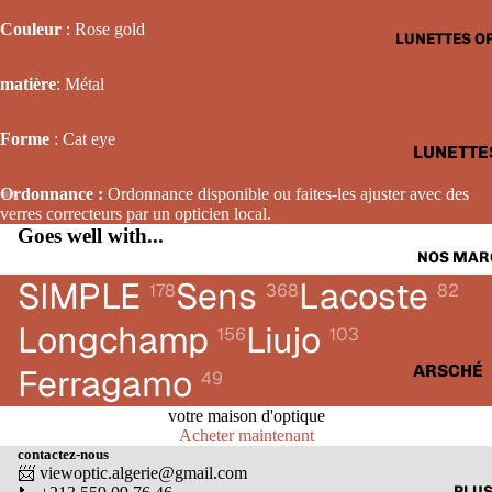
LUNETTE
Couleur
: Rose gold
LUNETTES O
SOLAIRE
FEMME
matière
: Métal
LUNETTE
Forme
: Cat eye
SOLAIRE
LUNETTE
ENFANTS
OPTIQUE
Ordonnance :
Ordonnance disponible ou faites-les ajuster avec des
HOMME
verres correcteurs par un opticien local.
Goes well with...
LUNETTE
NOS MAR
OPTIQUE
SIMPLE
Sens
Lacoste
178
368
82
FEMME
Longchamp
Liujo
156
103
LUNETTE
OPTIQUE
ARSCHÉ
Ferragamo
49
ENFANTS
BALENCI
votre maison d'optique
Acheter maintenant
CARTIER
contactez-nous
📨 viewoptic.algerie@gmail.com
CALVIN 
PLU