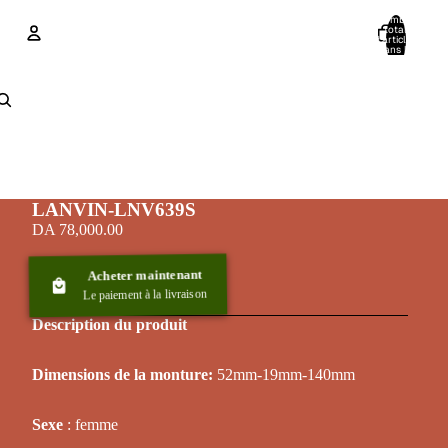
Nombre
total
d’articles
dans le
panier: 0
Compte
Autres options de connexion
Commandes
Profil
LANVIN-LNV639S
DA 78,000.00
Acheter maintenant
Le paiement à la livraison
Description du produit
Dimensions de la monture:
52mm-19mm-140mm
Sexe
: femme