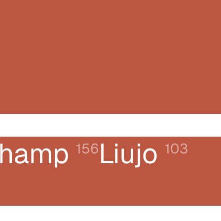
champ
Liujo
156
103