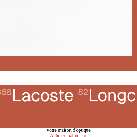
Lacoste
Long
368
82
votre maison d'optique
Acheter maintenant