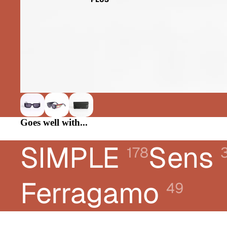
CHLOÉ
DIOR
DONNA KARAN
E-LEIGHT
FERRAGAMO
FRED
GUCCI
Goes well with...
KARL LAGERFELD JEANS
SIMPLE
Sens
LACOSTE
178
LANVIN
LIUJO
Ferragamo
49
LONGCHAMP
MONTBLANC