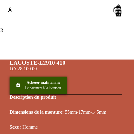
Nombre
total
d’articles
dans le
panier: 0
Compte
Autres options de connexion
Commandes
Profil
LACOSTE-L2910 410
DA 28,100.00
Acheter maintenant
Le paiement à la livraison
Description du produit
Dimensions de la monture:
55mm-17mm-145mm
Sexe
: Homme