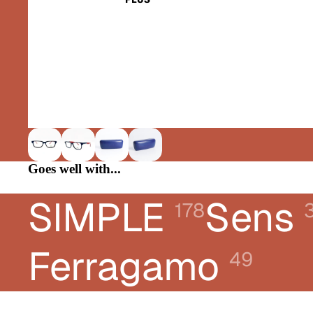
CHLOÉ
DIOR
DONNA KARAN
E-LEIGHT
FERRAGAMO
FRED
GUCCI
Goes well with...
KARL LAGERFELD JEANS
SIMPLE
Sens
LACOSTE
178
LANVIN
LIUJO
Ferragamo
49
LONGCHAMP
MONTBLANC