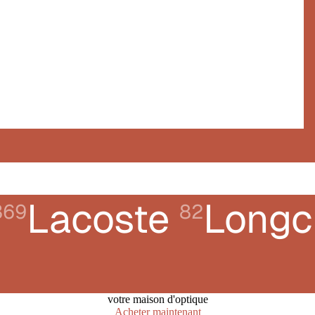
Lacoste
Long
369
82
votre maison d'optique
Acheter maintenant