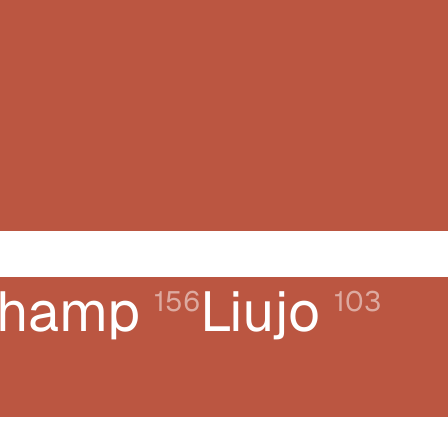
champ
Liujo
156
103