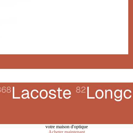
Lacoste
Long
368
82
votre maison d'optique
Acheter maintenant