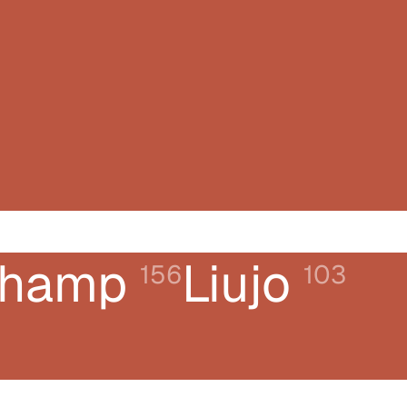
champ
Liujo
156
103