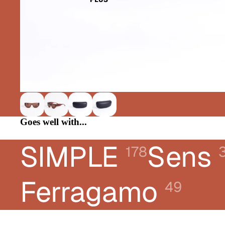
CHLOÉ
DIOR
DONNA KARAN
E-LEIGHT
FERRAGAMO
FRED
GUCCI
Goes well with...
KARL LAGERFELD JEANS
LACOSTE
SIMPLE
Sens
178
LANVIN
LIUJO
Ferragamo
49
LONGCHAMP
MONTBLANC