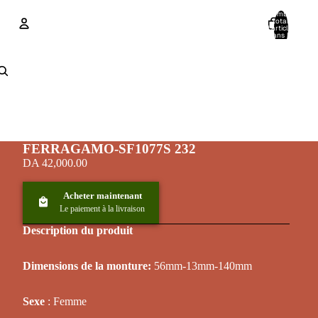
Nombre
total
d’articles
dans le
panier: 0
Compte
Autres options de connexion
Commandes
Profil
FERRAGAMO-SF1077S 232
DA 42,000.00
Acheter maintenant
Le paiement à la livraison
Description du produit
Dimensions de la monture:
56mm-13mm-140mm
Sexe
: Femme