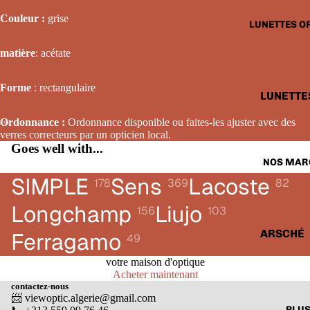
LUNETTE
Couleur :
grise
LUNETTES O
SOLAIRE
FEMME
matière
: acétate
LUNETTE
Forme
: rectangulaire
SOLAIRE
LUNETTE
ENFANTS
OPTIQUE
Ordonnance :
Ordonnance disponible ou faites-les ajuster avec des
HOMME
verres correcteurs par un opticien local.
Goes well with...
LUNETTE
NOS MAR
OPTIQUE
SIMPLE
Sens
Lacoste
178
369
82
FEMME
Longchamp
Liujo
156
103
LUNETTE
OPTIQUE
ARSCHÉ
Ferragamo
49
ENFANTS
BALENCI
votre maison d'optique
Acheter maintenant
CARTIER
contactez-nous
📨 viewoptic.algerie@gmail.com
CALVIN 
PLU