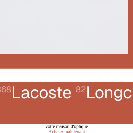
Lacoste
Long
368
82
votre maison d'optique
Acheter maintenant