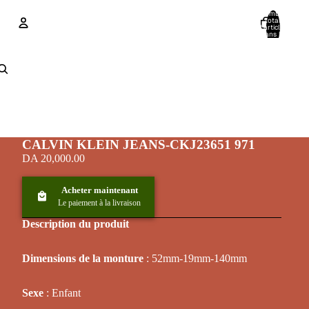
Nombre
total
d’articles
dans le
panier: 0
Compte
Autres options de connexion
Commandes
Profil
CALVIN KLEIN JEANS-CKJ23651 971
DA 20,000.00
Acheter maintenant
Le paiement à la livraison
Description du produit
Dimensions de la monture
: 52mm-19mm-140mm
Sexe
: Enfant