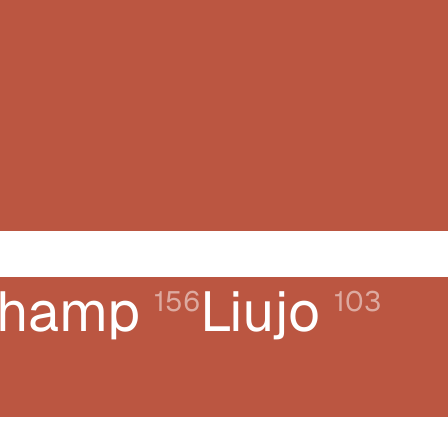
champ
Liujo
156
103