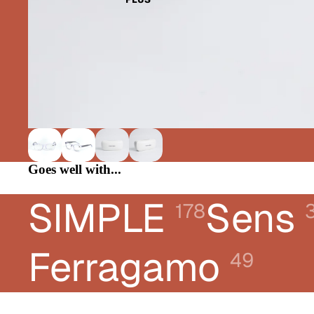
CHLOÉ
DIOR
DONNA KARAN
E-LEIGHT
FERRAGAMO
FRED
GUCCI
Goes well with...
KARL LAGERFELD JEANS
SIMPLE
Sens
LACOSTE
178
LANVIN
LIUJO
Ferragamo
49
LONGCHAMP
MONTBLANC