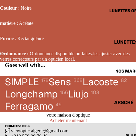
LUNETTE
Couleur
: Noire
LUNETTES O
SOLAIRE
FEMME
matière
: Acétate
LUNETTE
Forme
: Rectangulaire
SOLAIRE
LUNETTE
ENFANTS
OPTIQUE
Ordonnance :
Ordonnance disponible ou faites-les ajuster avec des
HOMME
verres correcteurs par un opticien local.
Goes well with...
LUNETTE
NOS MAR
OPTIQUE
SIMPLE
Sens
Lacoste
178
368
82
FEMME
Longchamp
Liujo
156
103
LUNETTE
OPTIQUE
ARSCHÉ
Ferragamo
49
ENFANTS
BALENCI
votre maison d'optique
Acheter maintenant
CARTIER
contactez-nous
📨 viewoptic.algerie@gmail.com
CALVIN 
PLU