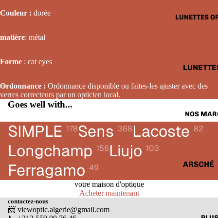
LUNETTE
Couleur :
dorée
LUNETTES O
SOLAIRE
FEMME
matière
: métal
LUNETTE
Forme
: cat eyes
SOLAIRE
LUNETTE
ENFANTS
OPTIQUE
Ordonnance :
Ordonnance disponible ou faites-les ajuster avec des
HOMME
verres correcteurs par un opticien local.
Goes well with...
LUNETTE
NOS MAR
OPTIQUE
SIMPLE
Sens
Lacoste
178
368
82
FEMME
Longchamp
Liujo
156
103
LUNETTE
OPTIQUE
ARSCHÉ
Ferragamo
49
ENFANTS
BALENCI
votre maison d'optique
Acheter maintenant
CARTIER
contactez-nous
📨 viewoptic.algerie@gmail.com
CALVIN 
PLU