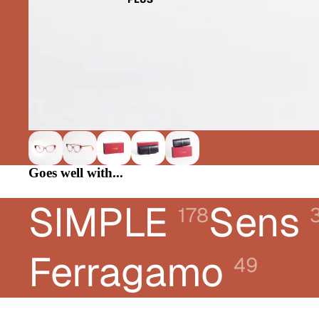
CHLOÉ
DIOR
DONNA KARAN
E-LEIGHT
FERRAGAMO
FRED
GUCCI
Goes well with...
KARL LAGERFELD JEANS
LACOSTE
SIMPLE
Sens
178
LANVIN
LIUJO
Ferragamo
49
LONGCHAMP
MONTBLANC