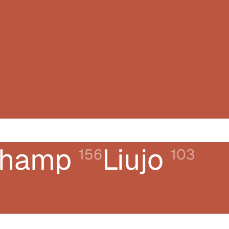
champ
Liujo
156
103