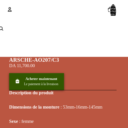
Nombre
total
d’articles
dans le
panier: 0
Compte
Autres options de connexion
Commandes
Profil
ARSCHE-AO207/C3
DA 11,700.00
Acheter maintenant
Le paiement à la livraison
Description du produit
Dimensions de la monture
: 53mm-16mm-145mm
Sexe
: femme