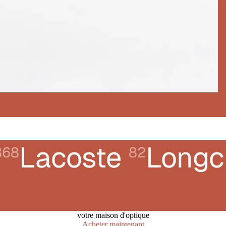
Lacoste
Long
368
82
votre maison d'optique
Acheter maintenant