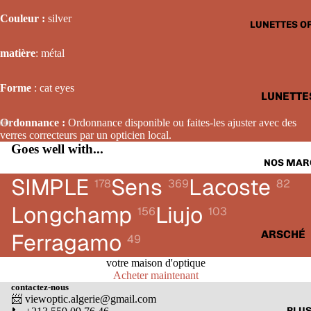
LUNETTE
Couleur :
silver
LUNETTES O
SOLAIRE
FEMME
matière
: métal
LUNETTE
Forme
: cat eyes
SOLAIRE
LUNETTE
ENFANTS
OPTIQUE
Ordonnance :
Ordonnance disponible ou faites-les ajuster avec des
HOMME
verres correcteurs par un opticien local.
Goes well with...
LUNETTE
NOS MAR
OPTIQUE
SIMPLE
Sens
Lacoste
178
369
82
FEMME
Longchamp
Liujo
156
103
LUNETTE
OPTIQUE
ARSCHÉ
Ferragamo
49
ENFANTS
BALENCI
votre maison d'optique
Acheter maintenant
CARTIER
contactez-nous
📨 viewoptic.algerie@gmail.com
CALVIN 
PLU