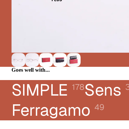
CHLOÉ
DIOR
DONNA KARAN
E-LEIGHT
FERRAGAMO
FRED
GUCCI
Goes well with...
KARL LAGERFELD JEANS
LACOSTE
SIMPLE
Sens
178
LANVIN
LIUJO
Ferragamo
49
LONGCHAMP
MONTBLANC