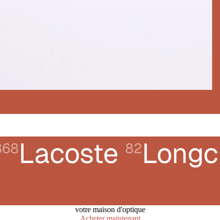
Lacoste
Long
368
82
votre maison d'optique
Acheter maintenant