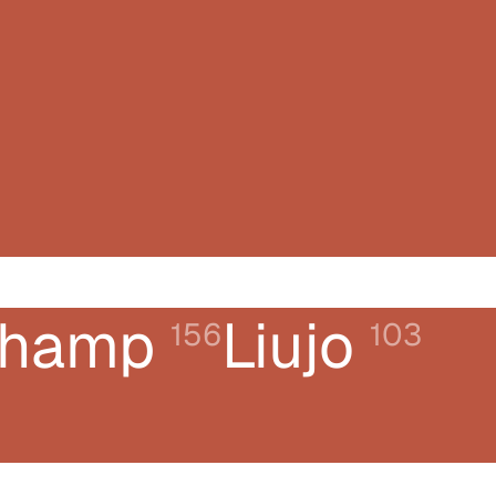
champ
Liujo
156
103