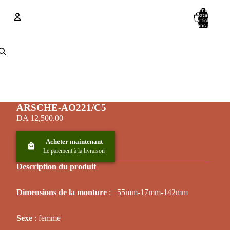
Nombre
total
d’articles
dans le
panier: 0
Compte
Autres options de connexion
Commandes
Profil
ARSCHE-AO221/C5
DA 12,500.00
Acheter maintenant
Le paiement à la livraison
Description du produit
Dimensions de la monture
: 55mm-17mm-142mm
Sexe
: femme