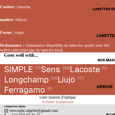
LUNETTE
Couleur :
blanche
LUNETTES O
SOLAIRE
FEMME
matière
: Silicon
LUNETTE
Forme
: ronde
SOLAIRE
LUNETTE
ENFANTS
OPTIQUE
Ordonnance :
Ordonnance disponible ou faites-les ajuster avec des
HOMME
verres correcteurs par un opticien local.
Goes well with...
LUNETTE
NOS MAR
OPTIQUE
SIMPLE
Sens
Lacoste
178
368
82
FEMME
Longchamp
Liujo
156
103
LUNETTE
OPTIQUE
ARSCHÉ
Ferragamo
49
ENFANTS
BALENCI
votre maison d'optique
Acheter maintenant
CARTIER
contactez-nous
📨 viewoptic.algerie@gmail.com
CALVIN 
PLU