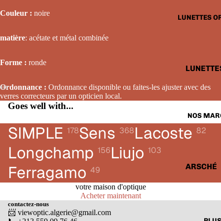
LUNETTE
Couleur :
noire
LUNETTES O
SOLAIRE
FEMME
matière
: acétate et métal combinée
LUNETTE
Forme :
ronde
SOLAIRE
LUNETTE
ENFANTS
OPTIQUE
Ordonnance :
Ordonnance disponible ou faites-les ajuster avec des
HOMME
verres correcteurs par un opticien local.
Goes well with...
LUNETTE
NOS MAR
OPTIQUE
SIMPLE
Sens
Lacoste
178
368
82
FEMME
Longchamp
Liujo
156
103
LUNETTE
OPTIQUE
ARSCHÉ
Ferragamo
49
ENFANTS
BALENCI
votre maison d'optique
Acheter maintenant
CARTIER
contactez-nous
📨 viewoptic.algerie@gmail.com
CALVIN 
PLU