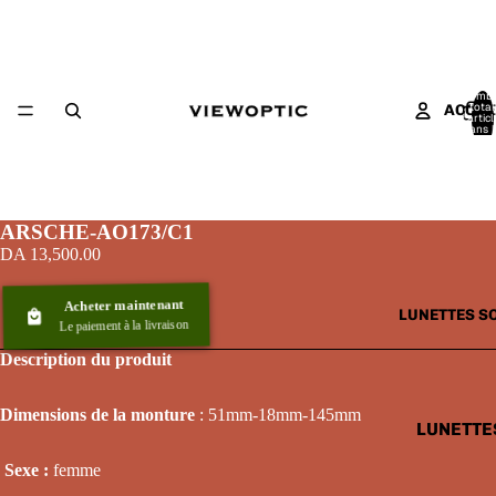
Nomb
total
ACCUE
d’artic
dans l
panier:
ARSCHE-AO173/C1
DA 13,500.00
Acheter maintenant
LUNETTES S
Le paiement à la livraison
Description du produit
Dimensions de la monture
: 51mm-18mm-145mm
LUNETTE
SOLAIRE
Sexe :
femme
HOMME