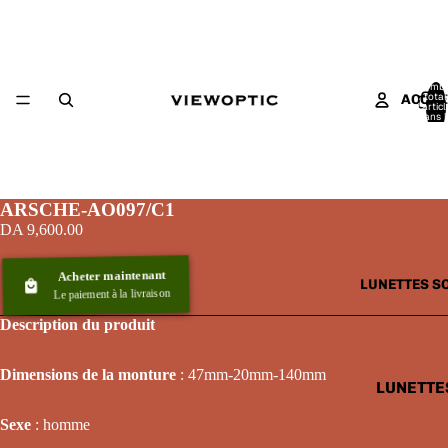
Nomb
total
ACCUE
d’artic
dans l
panier:
ARSCHE-AO097/C1
DA 9,600.00
Acheter maintenant
LUNETTES S
Le paiement à la livraison
Description du produit
Dimensions de la monture
: 47mm-20mm-140mm
LUNETTE
SOLAIRE
Sexe
: homme
HOMME