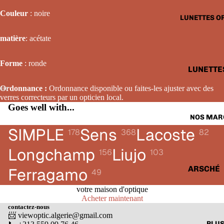
LUNETTE
Couleur
: noire
LUNETTES O
SOLAIRE
FEMME
matière
: acétate
LUNETTE
Forme
: ronde
SOLAIRE
LUNETTE
ENFANTS
OPTIQUE
Ordonnance :
Ordonnance disponible ou faites-les ajuster avec des
HOMME
verres correcteurs par un opticien local.
Goes well with...
LUNETTE
NOS MAR
OPTIQUE
SIMPLE
Sens
Lacoste
178
368
82
FEMME
Longchamp
Liujo
156
103
LUNETTE
OPTIQUE
ARSCHÉ
Ferragamo
49
ENFANTS
BALENCI
votre maison d'optique
Acheter maintenant
CARTIER
contactez-nous
📨 viewoptic.algerie@gmail.com
CALVIN 
PLU