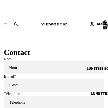
Nomb
total
ACCUE
d’artic
dans l
panier:
Contact
Nom
LUNETTES S
E-mail
*
LUNETTE
Téléphone
SOLAIRE
HOMME