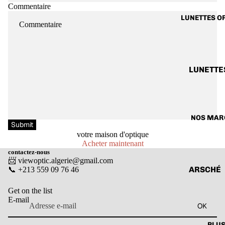
Commentaire
LUNETTE
LUNETTES O
SOLAIRE
FEMME
LUNETTE
SOLAIRE
LUNETTE
ENFANTS
OPTIQUE
HOMME
LUNETTE
NOS MAR
OPTIQUE
Submit
votre maison d'optique
FEMME
Acheter maintenant
LUNETTE
contactez-nous
📨 viewoptic.algerie@gmail.com
OPTIQUE
ARSCHÉ
📞 +213 559 09 76 46
ENFANTS
BALENCI
Get on the list
E-mail
CARTIER
OK
CALVIN 
PLU